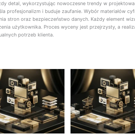
żdy detal, wykorzystując nowoczesne trendy w projektowani
la profesjonalizm i buduje zaufanie. Wybór materiałów cyf
nia stron oraz bezpieczeństwo danych. Każdy element wiz
enia użytkownika. Proces wyceny jest przejrzysty, a reali
alnych potrzeb klienta.