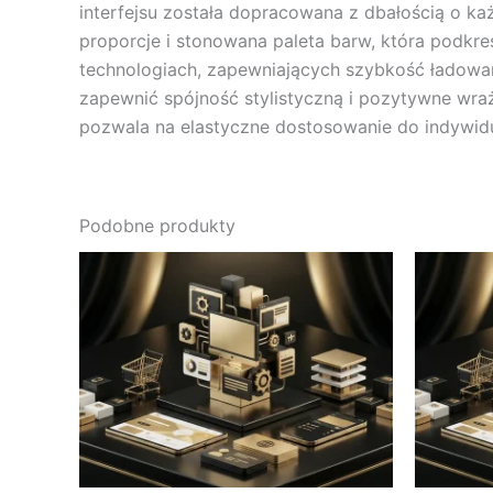
interfejsu została dopracowana z dbałością o ka
proporcje i stonowana paleta barw, która podkreś
technologiach, zapewniających szybkość ładowa
zapewnić spójność stylistyczną i pozytywne wraż
pozwala na elastyczne dostosowanie do indywidu
Podobne produkty