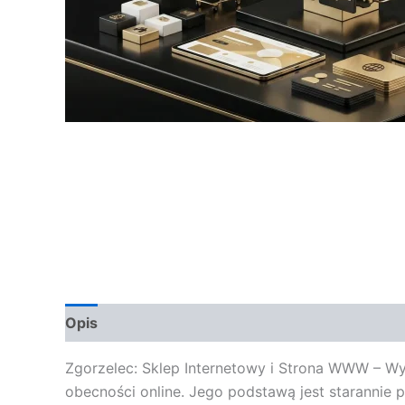
Opis
Opinie (0)
Zgorzelec: Sklep Internetowy i Strona WWW – Wy
obecności online. Jego podstawą jest starannie p