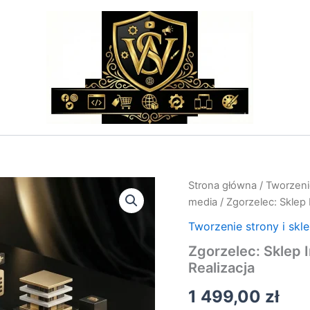
ilość
Strona główna
/
Tworzenie
Zgorzelec:
media
/ Zgorzelec: Sklep
Sklep
Internetowy
Tworzenie strony i skl
i
Zgorzelec: Sklep
Strona
Realizacja
WWW
–
1 499,00
zł
Wycena
i