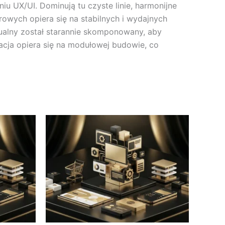
u UX/UI. Dominują tu czyste linie, harmonijne
rowych opiera się na stabilnych i wydajnych
ualny został starannie skomponowany, aby
zacja opiera się na modułowej budowie, co