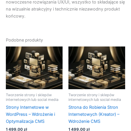
nowoczesne rozwiązania UX/UI, wszystko to składające się
na wizualnie atrakcyjny i technicznie niezawodny produkt
końcowy.
Podobne produkty
Tworzenie strony i sklepów
Tworzenie strony i sklepów
internetowych lub social media
internetowych lub social media
Strony Internetowe w
Strona do Robienia Stron
WordPress – Wdrożenie i
Internetowych (Kreator) –
Optymalizacja CMS
Wdrożenie CMS
1 499,00
zł
1 499,00
zł