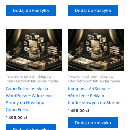
Dodaj do koszyka
Dodaj do koszyka
Tworzenie strony i sklepów
Tworzenie strony i sklepów
internetowych lub social media
internetowych lub social media
CyberFolks Instalacja
Kampania AdSense –
WordPress – Wdrożenie
Wdrożenie Reklam
Strony na Hostingu
Kontekstowych na Stronie
CyberFolks
1 499,00
zł
1 499,00
zł
Dodaj do koszyka
Dodaj do koszyka