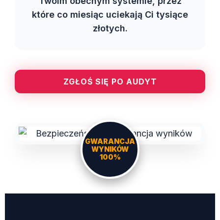
Twoim obecnym systemie, przez
które co miesiąc uciekają Ci tysiące
złotych.
ZGŁOŚ SIĘ PO AUDYT
GWARANCJA
WYNIKÓW
100%