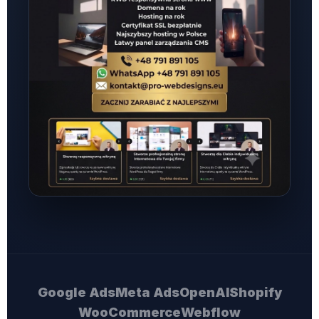
Google Ads
Meta Ads
OpenAI
Shopify
WooCommerce
Webflow