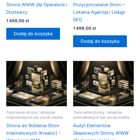
Strona WWW dla Operatora i
Pozycjonowanie Stron –
Dostawcy
Lokalna Agencja i Usługi
SEO
1 499,00
zł
1 499,00
zł
Dodaj do koszyka
Dodaj do koszyka
Tworzenie strony i sklepów
Tworzenie strony i sklepów
internetowych lub social media
internetowych lub social media
Strona do Robienia Stron
Audyt Elementów
Internetowych (Kreator) –
Składowych Strony WWW