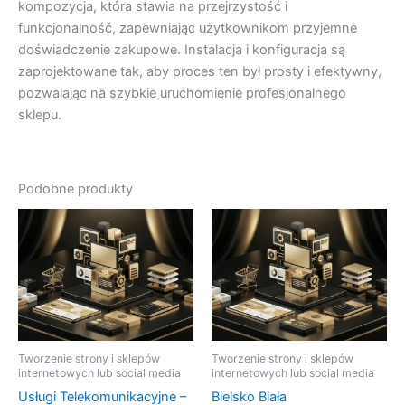
kompozycja, która stawia na przejrzystość i
funkcjonalność, zapewniając użytkownikom przyjemne
doświadczenie zakupowe. Instalacja i konfiguracja są
zaprojektowane tak, aby proces ten był prosty i efektywny,
pozwalając na szybkie uruchomienie profesjonalnego
sklepu.
Podobne produkty
Tworzenie strony i sklepów
Tworzenie strony i sklepów
internetowych lub social media
internetowych lub social media
Usługi Telekomunikacyjne –
Bielsko Biała