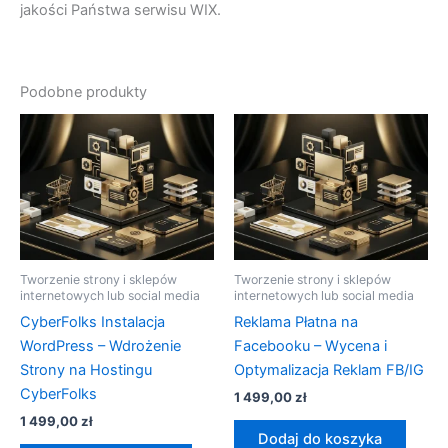
jakości Państwa serwisu WIX.
Podobne produkty
Tworzenie strony i sklepów
Tworzenie strony i sklepów
internetowych lub social media
internetowych lub social media
CyberFolks Instalacja
Reklama Płatna na
WordPress – Wdrożenie
Facebooku – Wycena i
Strony na Hostingu
Optymalizacja Reklam FB/IG
CyberFolks
1 499,00
zł
1 499,00
zł
Dodaj do koszyka