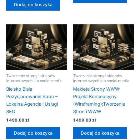
Dodaj do koszyka
Tworzenie strony i sklepów
Tworzenie strony i sklepów
internetowych lub social media
internetowych lub social media
Bielsko Biała
Makieta Strony WWW:
Pozycjonowanie Stron –
Projekt Koncepcyjny
Lokalna Agencja i Usługi
(Wireframing);Tworzenie
SEO
Stron i WWW
1 499,00
zł
1 499,00
zł
Dodaj do koszyka
Dodaj do koszyka