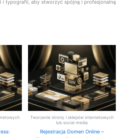
 typografii, aby stworzyć spójną i profesjonalną
ernetowych
Tworzenie strony i sklepów internetowych
lub social media
ess:
Rejestracja Domen Online –