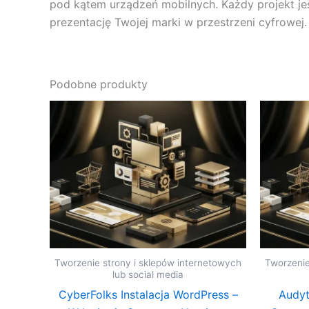
pod kątem urządzeń mobilnych. Każdy projekt jes
prezentację Twojej marki w przestrzeni cyfrowej.
Podobne produkty
Tworzenie strony i sklepów internetowych
Tworzenie
lub social media
CyberFolks Instalacja WordPress –
Audy