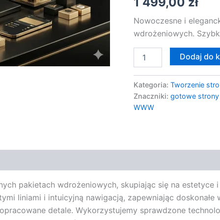
1 499,00
zł
Nowoczesne i eleganck
wdrożeniowych. Szybki
Dodaj do 
Kategoria:
Tworzenie stro
Znaczniki:
gotowe strony
WWW
ych pakietach wdrożeniowych, skupiając się na estetyce i
mi liniami i intuicyjną nawigacją, zapewniając doskonałe
i dopracowane detale. Wykorzystujemy sprawdzone technolo