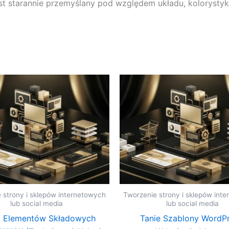
t starannie przemyślany pod względem układu, kolorystyki i
 strony i sklepów internetowych
Tworzenie strony i sklepów int
lub social media
lub social media
t Elementów Składowych
Tanie Szablony WordPr