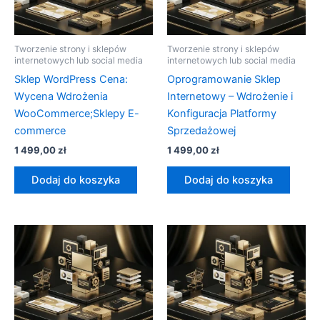
Tworzenie strony i sklepów
Tworzenie strony i sklepów
internetowych lub social media
internetowych lub social media
Sklep WordPress Cena:
Oprogramowanie Sklep
Wycena Wdrożenia
Internetowy – Wdrożenie i
WooCommerce;Sklepy E-
Konfiguracja Platformy
commerce
Sprzedażowej
1 499,00
zł
1 499,00
zł
Dodaj do koszyka
Dodaj do koszyka