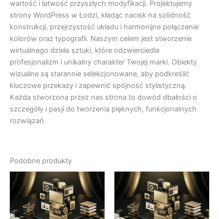
wartość i łatwość przyszłych modyfikacji. Projektujemy
strony WordPress w Łodzi, kładąc nacisk na solidność
konstrukcji, przejrzystość układu i harmonijne połączenie
kolorów oraz typografii. Naszym celem jest stworzenie
wirtualnego dzieła sztuki, które odzwierciedla
profesjonalizm i unikalny charakter Twojej marki. Obiekty
wizualne są starannie selekcjonowane, aby podkreślić
kluczowe przekazy i zapewnić spójność stylistyczną.
Każda stworzona przez nas strona to dowód dbałości o
szczegóły i pasji do tworzenia pięknych, funkcjonalnych
rozwiązań.
Podobne produkty