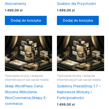
Abonamenty
Szablon dla Przychodni
1 499,00
zł
1 499,00
zł
Dodaj do koszyka
Dodaj do koszyka
Tworzenie strony i sklepów
Tworzenie strony i sklepów
internetowych lub social media
internetowych lub social media
Sklep WordPress Cena:
Szablony PrestaShop 1.7 –
Wycena Wdrożenia
Najnowsze Motywy i
WooCommerce;Sklepy E-
Funkcjonalności
commerce
1 499,00
zł