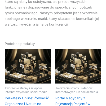
które są nie tylko estetyczne, ale przede wszystkim
funkcjonalne i dopasowane do specyficznych potrzeb
rynku poznańskiego. Naszym priorytetem jest stworzenie
spójnego wizerunku marki, który skutecznie komunikuje jej
wartość i wyróżnia ją na tle konkurencji.
Podobne produkty
Tworzenie strony i sklepów
Tworzenie strony i sklepów
internetowych lub social media
internetowych lub social media
Delikatesy Online: Żywność
Portal Medyczny z
Organiczna i Naturalna –
Rejestracją Pacjentów –