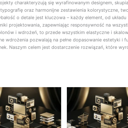
ekty charakteryzują się wyrafinowanym designem, skupiając
 typografię oraz harmonijne zestawienia kolorystyczne, tw
ałość o detale jest kluczowa – każdy element, od układu tr
ki projektowania, zapewniając responsywność na wszystk
lonów i wdrożeń, to przede wszystkim elastyczne i skalowa
lne wdrożenia pozwalają na pełne dopasowanie estetyki i 
ek. Naszym celem jest dostarczenie rozwiązań, które wyróż