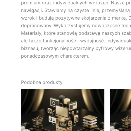
premium oraz indywidualnych wdrożeń. Nasze proj
nawigacji. Stawiamy na czyste linie, przemyślaną
wzrok i budują pozytywne skojarzenia z marką. Db
dopracowany. Wykorzystujemy nowoczesne techni
Materiały, które stanowią podstawę naszych szab
ale także funkcjonalność i wydajność. Indywidua
biznesu, tworząc niepowtarzalny cyfrowy wizerun
ponadczasowym charakterem.
Podobne produkty