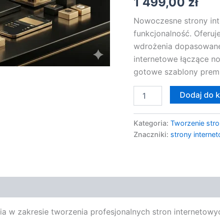
1 499,00
zł
Nowoczesne strony int
funkcjonalność. Oferu
wdrożenia dopasowane 
internetowe łączące n
gotowe szablony prem
Dodaj do 
Kategoria:
Tworzenie stro
Znaczniki:
strony interne
 w zakresie tworzenia profesjonalnych stron internetow