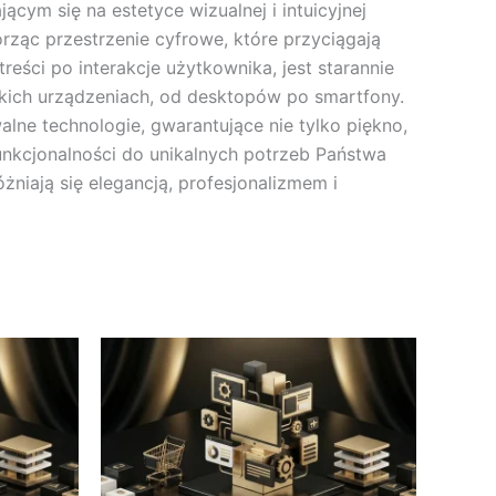
ym się na estetyce wizualnej i intuicyjnej
orząc przestrzenie cyfrowe, które przyciągają
eści po interakcje użytkownika, jest starannie
ich urządzeniach, od desktopów po smartfony.
lne technologie, gwarantujące nie tylko piękno,
funkcjonalności do unikalnych potrzeb Państwa
niają się elegancją, profesjonalizmem i