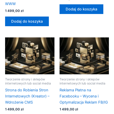
WWW
Dodaj do koszyka
1 499,00
zł
Dodaj do koszyka
Tworzenie strony i sklepów
Tworzenie strony i sklepów
internetowych lub social media
internetowych lub social media
Strona do Robienia Stron
Reklama Płatna na
Internetowych (Kreator) –
Facebooku – Wycena i
Wdrożenie CMS
Optymalizacja Reklam FB/IG
1 499,00
zł
1 499,00
zł