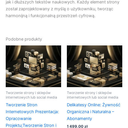
jak i dłuższych tekstów naukowych. Każdy element strony
został zaprojektowany z myślą o użytkowniku, tworząc
harmonijną i funkcjonalną przestrzeń cyfrową.
Podobne produkty
Tworzenie strony i sklepów
Tworzenie strony i sklepów
internetowych lub social media
internetowych lub social media
Tworzenie Stron
Delikatesy Online: Żywność
Internetowych Prezentacja:
Organiczna i Naturalna –
Opracowanie
Abonamenty
Projektu;Tworzenie Stron i
1 499,00
zł