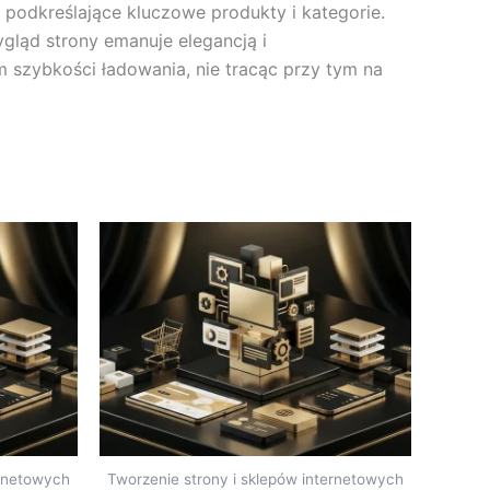
 podkreślające kluczowe produkty i kategorie.
ygląd strony emanuje elegancją i
m szybkości ładowania, nie tracąc przy tym na
ernetowych
Tworzenie strony i sklepów internetowych