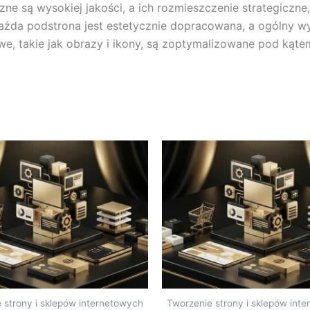
ne są wysokiej jakości, a ich rozmieszczenie strategiczne,
 każda podstrona jest estetycznie dopracowana, a ogólny w
e, takie jak obrazy i ikony, są zoptymalizowane pod kąte
 strony i sklepów internetowych
Tworzenie strony i sklepów int