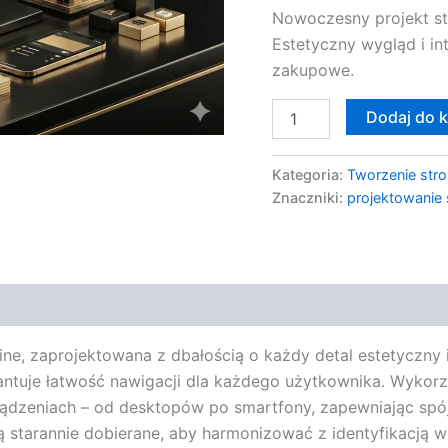
Nowoczesny projekt st
Online
Estetyczny wygląd i in
zakupowe.
Dodaj do 
Kategoria:
Tworzenie stro
Znaczniki:
projektowani
e, zaprojektowana z dbałością o każdy detal estetyczny i 
gwarantuje łatwość nawigacji dla każdego użytkownika. Wyk
ządzeniach – od desktopów po smartfony, zapewniając spój
są starannie dobierane, aby harmonizować z identyfikacją w