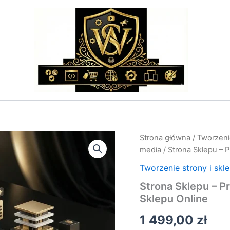
ilość
Strona główna
/
Tworzenie
Strona
media
/ Strona Sklepu – 
Sklepu
–
Tworzenie strony i skl
Projektowanie
Strona Sklepu – 
Strony
Sklepu Online
WWW
dla
1 499,00
zł
Twojego
Sklepu