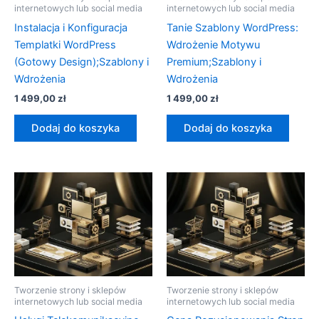
internetowych lub social media
internetowych lub social media
Instalacja i Konfiguracja
Tanie Szablony WordPress:
Templatki WordPress
Wdrożenie Motywu
(Gotowy Design);Szablony i
Premium;Szablony i
Wdrożenia
Wdrożenia
1 499,00
zł
1 499,00
zł
Dodaj do koszyka
Dodaj do koszyka
Tworzenie strony i sklepów
Tworzenie strony i sklepów
internetowych lub social media
internetowych lub social media