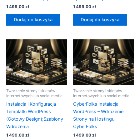
1 499,00
zł
1 499,00
zł
Dodaj do koszyka
Dodaj do koszyka
Tworzenie strony i sklepów
Tworzenie strony i sklepów
internetowych lub social media
internetowych lub social media
Instalacja i Konfiguracja
CyberFolks Instalacja
Templatki WordPress
WordPress – Wdrożenie
(Gotowy Design);Szablony i
Strony na Hostingu
Wdrożenia
CyberFolks
1 499,00
zł
1 499,00
zł