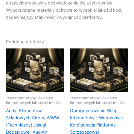
atrakcyjne wizualnie doświadczenie dla użytkownika.
Wykorzystane materiały cyfrowe to wysokiej jakości kod,
zapewniający stabilność i wydajność platformy.
Podobne produkty
Tworzenie strony i sklepów
Tworzenie strony i sklepów
internetowych lub social media
internetowych lub social media
Audyt Elementów
Oprogramowanie Sklep
Składowych Strony WWW
Internetowy – Wdrożenie i
(Techniczny);Usługi
Konfiguracja Platformy
Dodatkowe i Audyty
Sprzedażowej