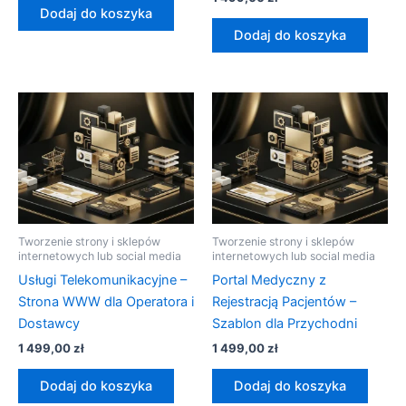
Dodaj do koszyka
Dodaj do koszyka
Tworzenie strony i sklepów
Tworzenie strony i sklepów
internetowych lub social media
internetowych lub social media
Usługi Telekomunikacyjne –
Portal Medyczny z
Strona WWW dla Operatora i
Rejestracją Pacjentów –
Dostawcy
Szablon dla Przychodni
1 499,00
zł
1 499,00
zł
Dodaj do koszyka
Dodaj do koszyka