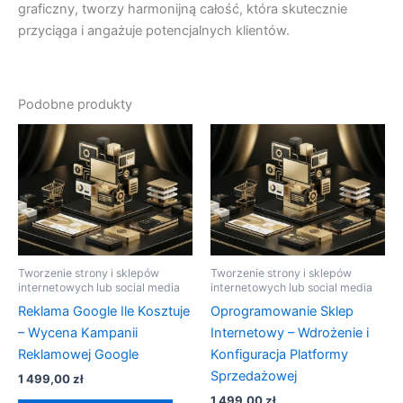
graficzny, tworzy harmonijną całość, która skutecznie
przyciąga i angażuje potencjalnych klientów.
Podobne produkty
Tworzenie strony i sklepów
Tworzenie strony i sklepów
internetowych lub social media
internetowych lub social media
Reklama Google Ile Kosztuje
Oprogramowanie Sklep
– Wycena Kampanii
Internetowy – Wdrożenie i
Reklamowej Google
Konfiguracja Platformy
Sprzedażowej
1 499,00
zł
1 499,00
zł