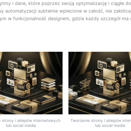
tmy i dane, które poprzez swoją optymalizację i ciągłe d
esy automatyzacji subtelnie wplecione w całość, nie zakłóc
ym w funkcjonalność designem, gdzie każdy szczegół ma sw
 strony i sklepów internetowych
Tworzenie strony i sklepów int
lub social media
lub social media