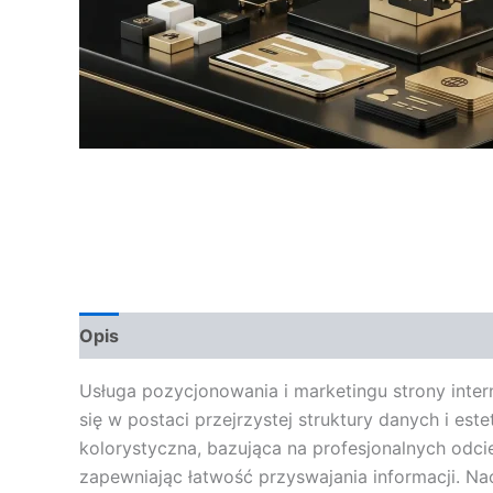
Opis
Opinie (0)
Usługa pozycjonowania i marketingu strony inter
się w postaci przejrzystej struktury danych i e
kolorystyczna, bazująca na profesjonalnych odcie
zapewniając łatwość przyswajania informacji. Na