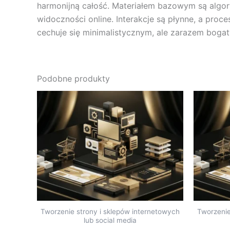
harmonijną całość. Materiałem bazowym są algory
widoczności online. Interakcje są płynne, a proc
cechuje się minimalistycznym, ale zarazem bogat
Podobne produkty
Tworzenie strony i sklepów internetowych
Tworzenie
lub social media