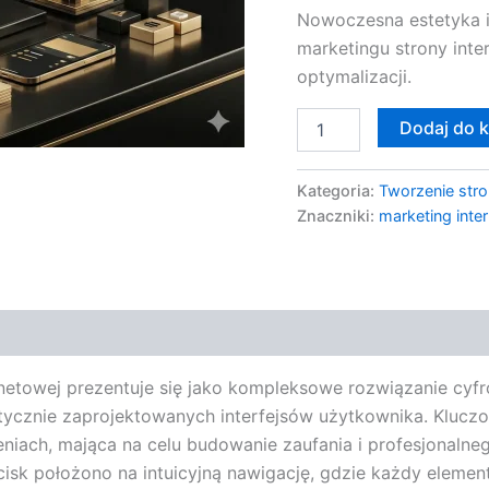
Nowoczesna estetyka i
marketingu strony inter
optymalizacji.
Dodaj do 
Kategoria:
Tworzenie stro
Znaczniki:
marketing inte
netowej prezentuje się jako kompleksowe rozwiązanie cyfrow
stetycznie zaprojektowanych interfejsów użytkownika. Kluc
niach, mająca na celu budowanie zaufania i profesjonalneg
cisk położono na intuicyjną nawigację, gdzie każdy element