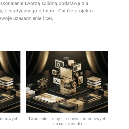
oskonalenie tworzą solidną podstawę dla
ając estetycznego odbioru. Całość projektu
oje uzasadnienie i cel.
ernetowych
Tworzenie strony i sklepów internetowych
lub social media