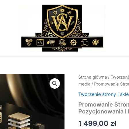
ilość
Strona główna
/
Tworzenie
Promowanie
media
/ Promowanie Stron
Strony
Internetowej
Tworzenie strony i skl
–
Promowanie Stron
Usługa
Pozycjonowania i
Pozycjonowania
i
1 499,00
zł
Marketingu