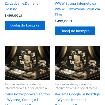
Zarządzanie;Domeny i
WWW;Strona Internetowa
Hosting
WWW – Tworzenie Stron dla
Firm
1 499,00
zł
1 499,00
zł
Dodaj do koszyka
Dodaj do koszyka
Tworzenie strony i sklepów
Tworzenie strony i sklepów
internetowych lub social media
internetowych lub social media
Cena Pozycjonowania Stron
Reklama Google Ile Kosztuje
– Wycena, Strategia i
– Wycena Kampanii