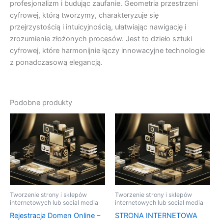
profesjonalizm i budując zaufanie. Geometria przestrzeni
cyfrowej, którą tworzymy, charakteryzuje się
przejrzystością i intuicyjnością, ułatwiając nawigację i
zrozumienie złożonych procesów. Jest to dzieło sztuki
cyfrowej, które harmonijnie łączy innowacyjne technologie
z ponadczasową elegancją.
Podobne produkty
Tworzenie strony i sklepów
Tworzenie strony i sklepów
internetowych lub social media
internetowych lub social media
Rejestracja Domen Online –
STRONA INTERNETOWA