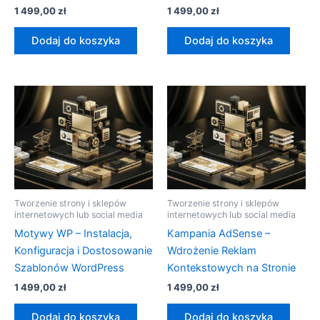
1 499,00
zł
1 499,00
zł
Dodaj do koszyka
Dodaj do koszyka
Tworzenie strony i sklepów
Tworzenie strony i sklepów
internetowych lub social media
internetowych lub social media
Motywy WP – Instalacja,
Kampania AdSense –
Konfiguracja i Dostosowanie
Wdrożenie Reklam
Szablonów WordPress
Kontekstowych na Stronie
1 499,00
zł
1 499,00
zł
Dodaj do koszyka
Dodaj do koszyka