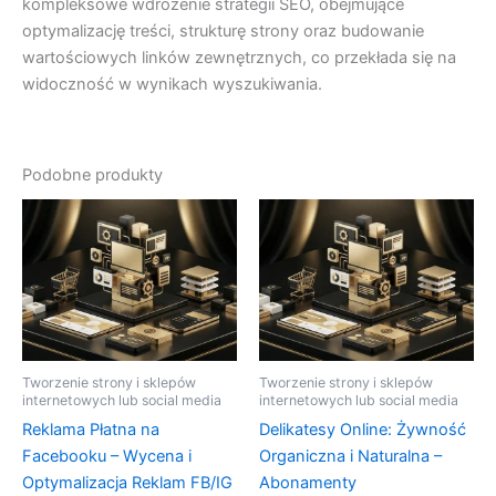
kompleksowe wdrożenie strategii SEO, obejmujące
optymalizację treści, strukturę strony oraz budowanie
wartościowych linków zewnętrznych, co przekłada się na
widoczność w wynikach wyszukiwania.
Podobne produkty
Tworzenie strony i sklepów
Tworzenie strony i sklepów
internetowych lub social media
internetowych lub social media
Reklama Płatna na
Delikatesy Online: Żywność
Facebooku – Wycena i
Organiczna i Naturalna –
Optymalizacja Reklam FB/IG
Abonamenty