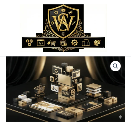
Przejdź
do
treści
ilość
Projekt
Witryny
Internetowej
–
Indywidualny
Projekt
Graficzny
i
UX/UI