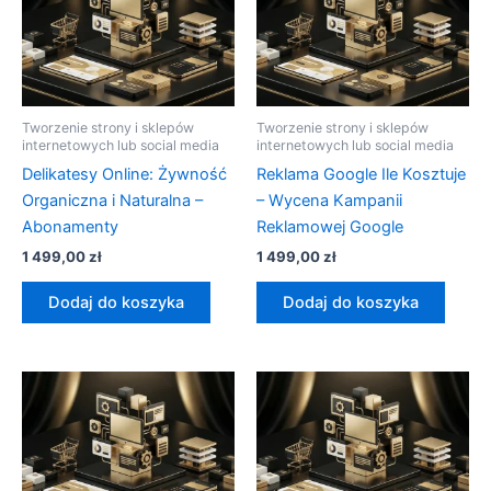
Tworzenie strony i sklepów
Tworzenie strony i sklepów
internetowych lub social media
internetowych lub social media
Delikatesy Online: Żywność
Reklama Google Ile Kosztuje
Organiczna i Naturalna –
– Wycena Kampanii
Abonamenty
Reklamowej Google
1 499,00
zł
1 499,00
zł
Dodaj do koszyka
Dodaj do koszyka