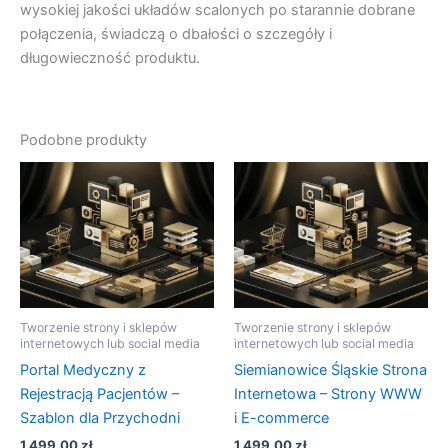
wysokiej jakości układów scalonych po starannie dobrane
połączenia, świadczą o dbałości o szczegóły i
długowieczność produktu.
Podobne produkty
Tworzenie strony i sklepów
Tworzenie strony i sklepów
internetowych lub social media
internetowych lub social media
Portal Medyczny z
Siemianowice Śląskie Strona
Rejestracją Pacjentów –
Internetowa – Strony WWW
Szablon dla Przychodni
i E-commerce
1 499,00
zł
1 499,00
zł