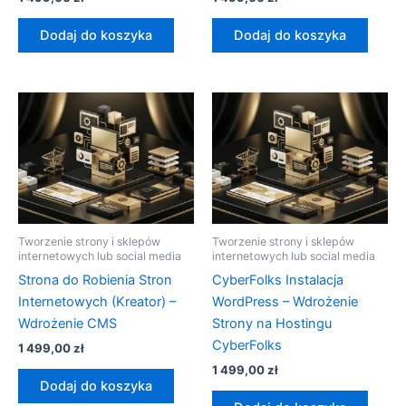
Dodaj do koszyka
Dodaj do koszyka
Tworzenie strony i sklepów
Tworzenie strony i sklepów
internetowych lub social media
internetowych lub social media
Strona do Robienia Stron
CyberFolks Instalacja
Internetowych (Kreator) –
WordPress – Wdrożenie
Wdrożenie CMS
Strony na Hostingu
CyberFolks
1 499,00
zł
1 499,00
zł
Dodaj do koszyka