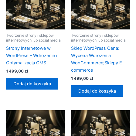
Tworzenie strony i sklepów
Tworzenie strony i sklepów
internetowych lub social media
internetowych lub social media
Strony Internetowe w
Sklep WordPress Cena:
WordPress – Wdrożenie i
Wycena Wdrożenia
Optymalizacja CMS
WooCommerce;Sklepy E-
commerce
1 499,00
zł
1 499,00
zł
Dodaj do koszyka
Dodaj do koszyka