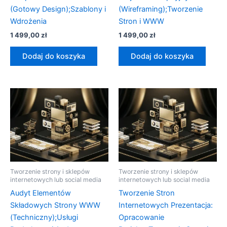
(Gotowy Design);Szablony i
(Wireframing);Tworzenie
Wdrożenia
Stron i WWW
1 499,00
zł
1 499,00
zł
Dodaj do koszyka
Dodaj do koszyka
Tworzenie strony i sklepów
Tworzenie strony i sklepów
internetowych lub social media
internetowych lub social media
Audyt Elementów
Tworzenie Stron
Składowych Strony WWW
Internetowych Prezentacja:
(Techniczny);Usługi
Opracowanie