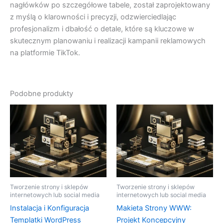
nagłówków po szczegółowe tabele, został zaprojektowany
z myślą o klarowności i precyzji, odzwierciedlając
profesjonalizm i dbałość o detale, które są kluczowe w
skutecznym planowaniu i realizacji kampanii reklamowych
na platformie TikTok.
Podobne produkty
Tworzenie strony i sklepów
Tworzenie strony i sklepów
internetowych lub social media
internetowych lub social media
Instalacja i Konfiguracja
Makieta Strony WWW:
Templatki WordPress
Projekt Koncepcyjny