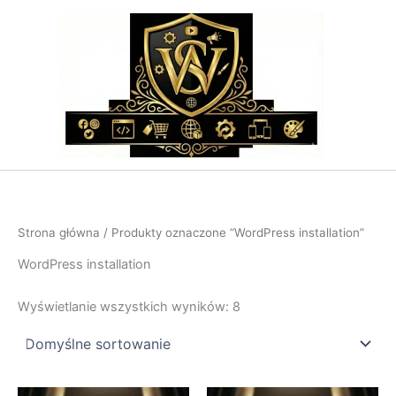
Przejdź
do
treści
Strona główna
/ Produkty oznaczone “WordPress installation”
WordPress installation
Wyświetlanie wszystkich wyników: 8