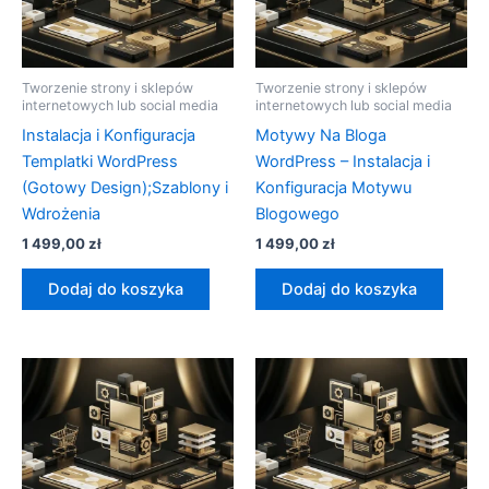
Tworzenie strony i sklepów
Tworzenie strony i sklepów
internetowych lub social media
internetowych lub social media
Instalacja i Konfiguracja
Motywy Na Bloga
Templatki WordPress
WordPress – Instalacja i
(Gotowy Design);Szablony i
Konfiguracja Motywu
Wdrożenia
Blogowego
1 499,00
zł
1 499,00
zł
Dodaj do koszyka
Dodaj do koszyka