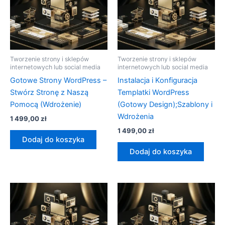
Tworzenie strony i sklepów
Tworzenie strony i sklepów
internetowych lub social media
internetowych lub social media
Gotowe Strony WordPress –
Instalacja i Konfiguracja
Stwórz Stronę z Naszą
Templatki WordPress
Pomocą (Wdrożenie)
(Gotowy Design);Szablony i
Wdrożenia
1 499,00
zł
1 499,00
zł
Dodaj do koszyka
Dodaj do koszyka