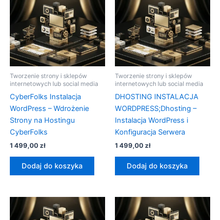
Tworzenie strony i sklepów
Tworzenie strony i sklepów
internetowych lub social media
internetowych lub social media
CyberFolks Instalacja
DHOSTING INSTALACJA
WordPress – Wdrożenie
WORDPRESS;Dhosting –
Strony na Hostingu
Instalacja WordPress i
CyberFolks
Konfiguracja Serwera
1 499,00
zł
1 499,00
zł
Dodaj do koszyka
Dodaj do koszyka