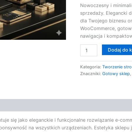
Nowoczesny i minimal
sprzedaży. Elegancki d
dla Twojego biznesu on
WooCommerce, gotowy d
nawigacja i kompaktow
Dodaj do 
Kategoria:
Tworzenie stro
Znaczniki:
Gotowy sklep
e się jako eleganckie i funkcjonalne rozwiązanie e-comme
ponsywność na wszystkich urządzeniach. Estetyka sklepu j