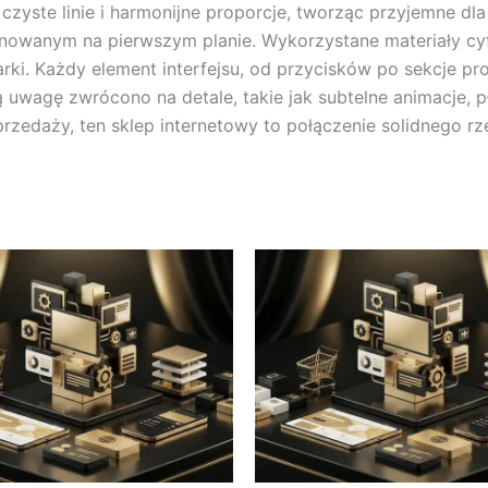
ą czyste linie i harmonijne proporcje, tworząc przyjemne d
owanym na pierwszym planie. Wykorzystane materiały cyfr
ki. Każdy element interfejsu, od przycisków po sekcje pr
uwagę zwrócono na detale, takie jak subtelne animacje, pły
rzedaży, ten sklep internetowy to połączenie solidnego 