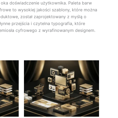
la oka doświadczenie użytkownika. Paleta barw
owe to wysokiej jakości szablony, które można
oduktowe, został zaprojektowany z myślą o
nne przejścia i czytelna typografia, które
rzemiosła cyfrowego z wyrafinowanym designem.