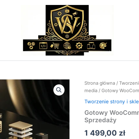
ilość
Strona główna
/
Tworzenie
Gotowy
media
/ Gotowy WooComm
WooCommerce
Sklep
Tworzenie strony i skl
Internetowy
Gotowy WooComme
–
Sprzedaży
Gotowy
do
1 499,00
zł
Sprzedaży