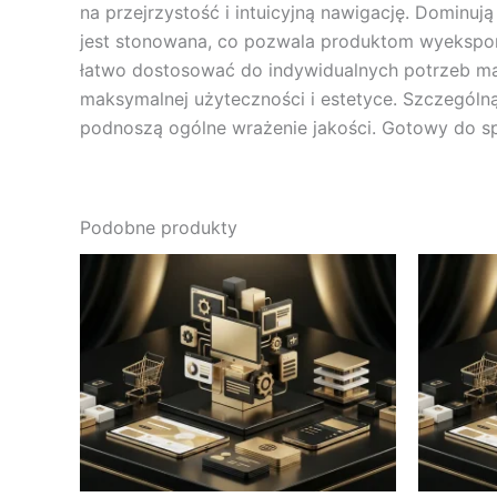
na przejrzystość i intuicyjną nawigację. Dominuj
jest stonowana, co pozwala produktom wyekspon
łatwo dostosować do indywidualnych potrzeb mar
maksymalnej użyteczności i estetyce. Szczególną 
podnoszą ogólne wrażenie jakości. Gotowy do sp
Podobne produkty