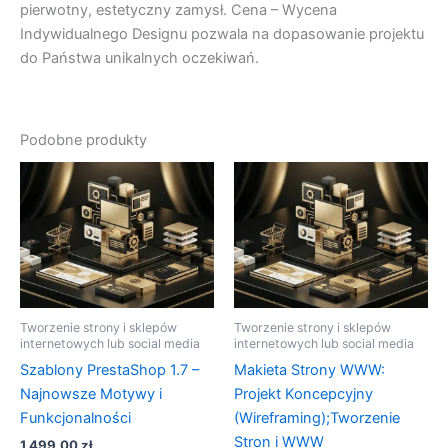
pierwotny, estetyczny zamysł. Cena – Wycena
Indywidualnego Designu pozwala na dopasowanie projektu
do Państwa unikalnych oczekiwań.
Podobne produkty
Tworzenie strony i sklepów
Tworzenie strony i sklepów
internetowych lub social media
internetowych lub social media
Szablony PrestaShop 1.7 –
Makieta Strony WWW:
Najnowsze Motywy i
Projekt Koncepcyjny
Funkcjonalności
(Wireframing);Tworzenie
Stron i WWW
1 499,00
zł