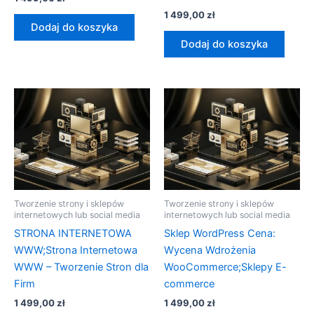
1 499,00
zł
Dodaj do koszyka
Dodaj do koszyka
Tworzenie strony i sklepów
Tworzenie strony i sklepów
internetowych lub social media
internetowych lub social media
STRONA INTERNETOWA
Sklep WordPress Cena:
WWW;Strona Internetowa
Wycena Wdrożenia
WWW – Tworzenie Stron dla
WooCommerce;Sklepy E-
Firm
commerce
1 499,00
zł
1 499,00
zł