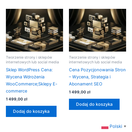
Tworzenie strony i sklepów
Tworzenie strony i sklepów
internetowych lub social media
internetowych lub social media
Sklep WordPress Cena:
Cena Pozycjonowania Stron
Wycena Wdrożenia
– Wycena, Strategia i
WooCommerce;Sklepy E-
Abonament SEO
commerce
1 499,00
zł
1 499,00
zł
Dodaj do koszyka
Dodaj do koszyka
Polski
▼