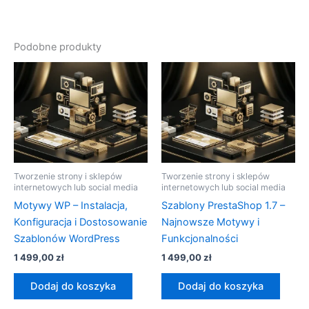
Podobne produkty
Tworzenie strony i sklepów
Tworzenie strony i sklepów
internetowych lub social media
internetowych lub social media
Motywy WP – Instalacja,
Szablony PrestaShop 1.7 –
Konfiguracja i Dostosowanie
Najnowsze Motywy i
Szablonów WordPress
Funkcjonalności
1 499,00
zł
1 499,00
zł
Dodaj do koszyka
Dodaj do koszyka