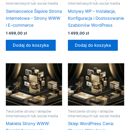
internetowych lub social media
internetowych lub social media
Siemianowice Śląskie Strona
Motywy WP – Instalacja,
Internetowa – Strony WWW
Konfiguracja i Dostosowanie
i E-commerce
Szablonów WordPress
1 499,00
zł
1 499,00
zł
Dodaj do koszyka
Dodaj do koszyka
Tworzenie strony i sklepów
Tworzenie strony i sklepów
internetowych lub social media
internetowych lub social media
Makieta Strony WWW:
Sklep WordPress Cena: