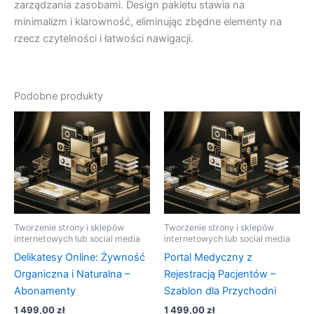
zarządzania zasobami. Design pakietu stawia na
minimalizm i klarowność, eliminując zbędne elementy na
rzecz czytelności i łatwości nawigacji.
Podobne produkty
Tworzenie strony i sklepów
Tworzenie strony i sklepów
internetowych lub social media
internetowych lub social media
Delikatesy Online: Żywność
Portal Medyczny z
Organiczna i Naturalna –
Rejestracją Pacjentów –
Abonamenty
Szablon dla Przychodni
1 499,00
zł
1 499,00
zł