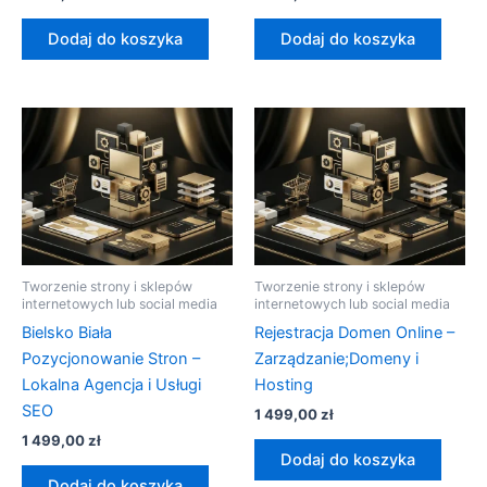
Dodaj do koszyka
Dodaj do koszyka
Tworzenie strony i sklepów
Tworzenie strony i sklepów
internetowych lub social media
internetowych lub social media
Bielsko Biała
Rejestracja Domen Online –
Pozycjonowanie Stron –
Zarządzanie;Domeny i
Lokalna Agencja i Usługi
Hosting
SEO
1 499,00
zł
1 499,00
zł
Dodaj do koszyka
Dodaj do koszyka