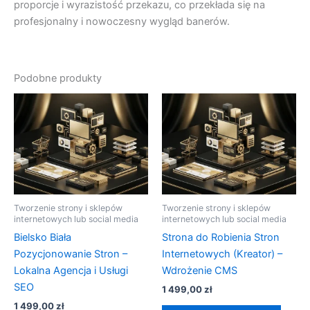
proporcje i wyrazistość przekazu, co przekłada się na
profesjonalny i nowoczesny wygląd banerów.
Podobne produkty
Tworzenie strony i sklepów
Tworzenie strony i sklepów
internetowych lub social media
internetowych lub social media
Bielsko Biała
Strona do Robienia Stron
Pozycjonowanie Stron –
Internetowych (Kreator) –
Lokalna Agencja i Usługi
Wdrożenie CMS
SEO
1 499,00
zł
1 499,00
zł