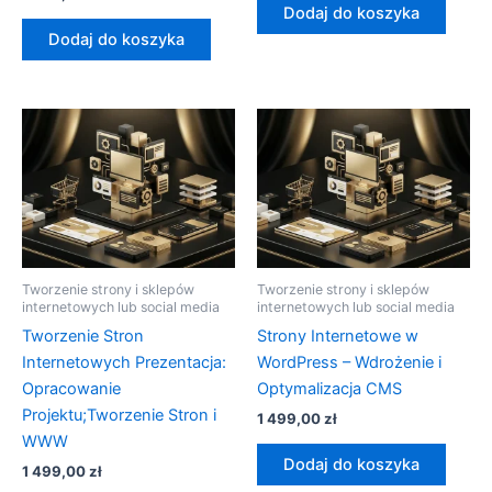
Dodaj do koszyka
Dodaj do koszyka
Tworzenie strony i sklepów
Tworzenie strony i sklepów
internetowych lub social media
internetowych lub social media
Tworzenie Stron
Strony Internetowe w
Internetowych Prezentacja:
WordPress – Wdrożenie i
Opracowanie
Optymalizacja CMS
Projektu;Tworzenie Stron i
1 499,00
zł
WWW
Dodaj do koszyka
1 499,00
zł