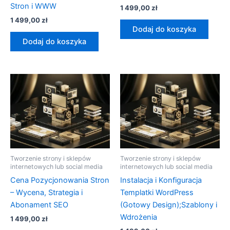
Stron i WWW
1 499,00
zł
1 499,00
zł
Dodaj do koszyka
Dodaj do koszyka
Tworzenie strony i sklepów
Tworzenie strony i sklepów
internetowych lub social media
internetowych lub social media
Cena Pozycjonowania Stron
Instalacja i Konfiguracja
– Wycena, Strategia i
Templatki WordPress
Abonament SEO
(Gotowy Design);Szablony i
Wdrożenia
1 499,00
zł