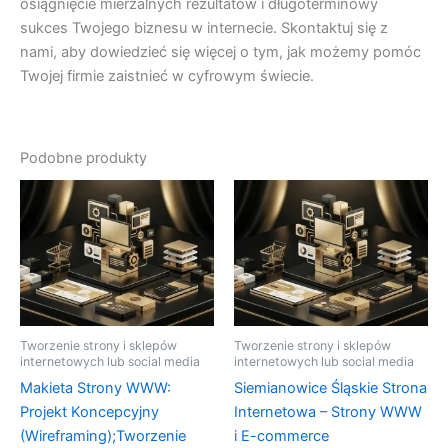
osiągnięcie mierzalnych rezultatów i długoterminowy
sukces Twojego biznesu w internecie. Skontaktuj się z
nami, aby dowiedzieć się więcej o tym, jak możemy pomóc
Twojej firmie zaistnieć w cyfrowym świecie.
Podobne produkty
Tworzenie strony i sklepów
Tworzenie strony i sklepów
internetowych lub social media
internetowych lub social media
Makieta Strony WWW:
Siemianowice Śląskie Strona
Projekt Koncepcyjny
Internetowa – Strony WWW
(Wireframing);Tworzenie
i E-commerce