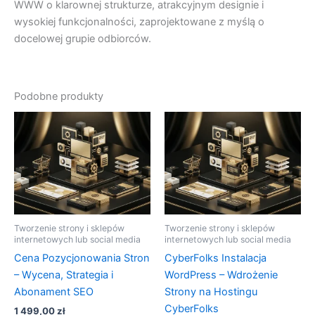
WWW o klarownej strukturze, atrakcyjnym designie i
wysokiej funkcjonalności, zaprojektowane z myślą o
docelowej grupie odbiorców.
Podobne produkty
Tworzenie strony i sklepów
Tworzenie strony i sklepów
internetowych lub social media
internetowych lub social media
Cena Pozycjonowania Stron
CyberFolks Instalacja
– Wycena, Strategia i
WordPress – Wdrożenie
Abonament SEO
Strony na Hostingu
CyberFolks
1 499,00
zł