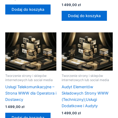
1 499,00
zł
Dodaj do koszyka
Dodaj do koszyka
Tworzenie strony i sklepów
Tworzenie strony i sklepów
internetowych lub social media
internetowych lub social media
Usługi Telekomunikacyjne –
Audyt Elementów
Strona WWW dla Operatora i
Składowych Strony WWW
Dostawcy
(Techniczny);Usługi
Dodatkowe i Audyty
1 499,00
zł
1 499,00
zł
Dodaj do koszyka