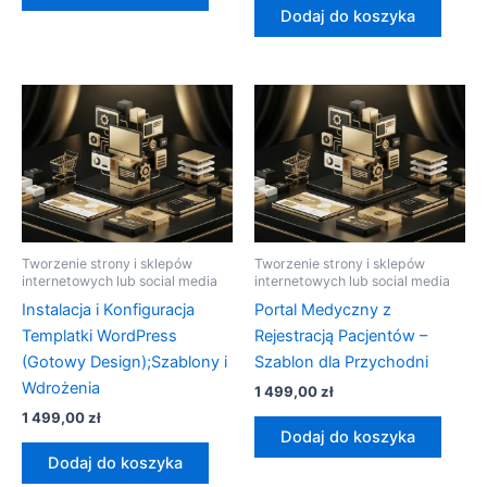
Dodaj do koszyka
Tworzenie strony i sklepów
Tworzenie strony i sklepów
internetowych lub social media
internetowych lub social media
Instalacja i Konfiguracja
Portal Medyczny z
Templatki WordPress
Rejestracją Pacjentów –
(Gotowy Design);Szablony i
Szablon dla Przychodni
Wdrożenia
1 499,00
zł
1 499,00
zł
Dodaj do koszyka
Dodaj do koszyka