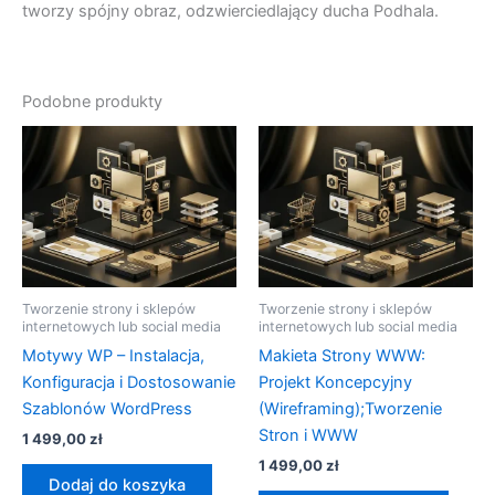
tworzy spójny obraz, odzwierciedlający ducha Podhala.
Podobne produkty
Tworzenie strony i sklepów
Tworzenie strony i sklepów
internetowych lub social media
internetowych lub social media
Motywy WP – Instalacja,
Makieta Strony WWW:
Konfiguracja i Dostosowanie
Projekt Koncepcyjny
Szablonów WordPress
(Wireframing);Tworzenie
Stron i WWW
1 499,00
zł
1 499,00
zł
Dodaj do koszyka