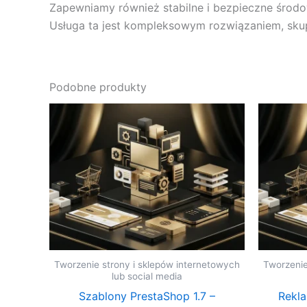
Zapewniamy również stabilne i bezpieczne środ
Usługa ta jest kompleksowym rozwiązaniem, skup
Podobne produkty
Tworzenie strony i sklepów internetowych
Tworzenie
lub social media
Szablony PrestaShop 1.7 –
Rekla