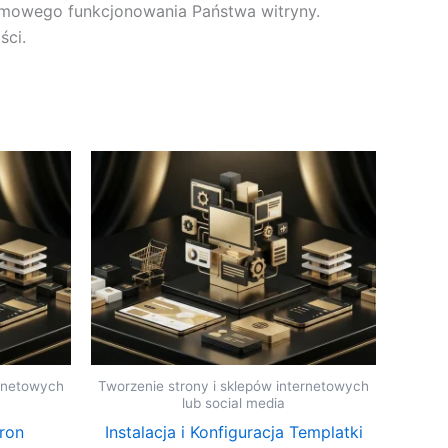
emowego funkcjonowania Państwa witryny.
ści.
ernetowych
Tworzenie strony i sklepów internetowych
lub social media
tron
Instalacja i Konfiguracja Templatki