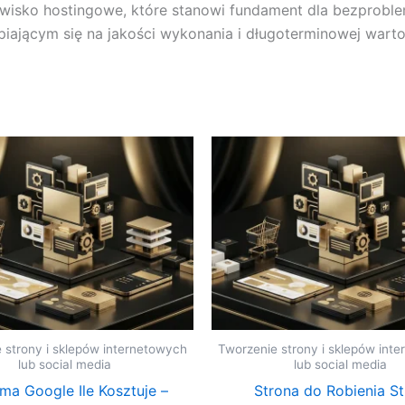
owisko hostingowe, które stanowi fundament dla bezprobl
iającym się na jakości wykonania i długoterminowej warto
 strony i sklepów internetowych
Tworzenie strony i sklepów int
lub social media
lub social media
ma Google Ile Kosztuje –
Strona do Robienia S