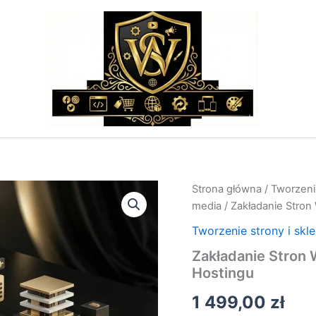
ilość
Strona główna
/
Tworzenie
Zakładanie
media
/ Zakładanie Stron
Stron
WWW
Tworzenie strony i skl
–
Zakładanie Stron
Usługa
Hostingu
Wdrożenia
Strony
1 499,00
zł
i
Hostingu