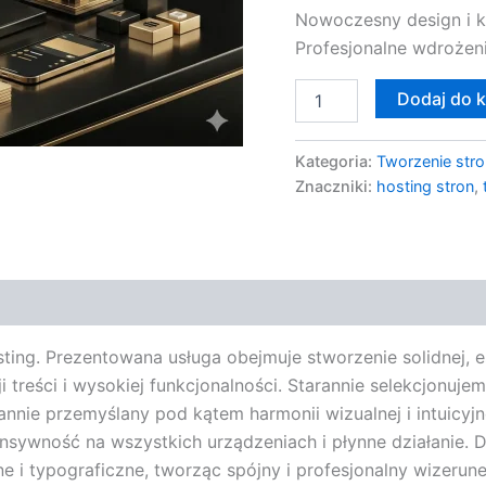
Nowoczesny design i 
Profesjonalne wdrożeni
Dodaj do 
Kategoria:
Tworzenie stro
Znaczniki:
hosting stron
,
sting. Prezentowana usługa obejmuje stworzenie solidnej, 
 treści i wysokiej funkcjonalności. Starannie selekcjonuj
annie przemyślany pod kątem harmonii wizualnej i intuicyjn
sywność na wszystkich urządzeniach i płynne działanie. 
ne i typograficzne, tworząc spójny i profesjonalny wizerun