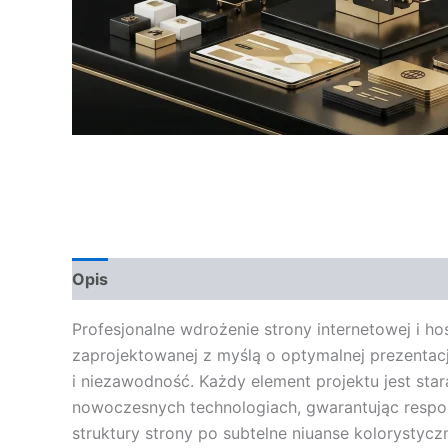
Opis
Opinie (0)
Profesjonalne wdrożenie strony internetowej i ho
zaprojektowanej z myślą o optymalnej prezentacji
i niezawodność. Każdy element projektu jest star
nowoczesnych technologiach, gwarantując respon
struktury strony po subtelne niuanse kolorystycz