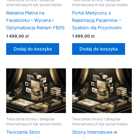
internetowych lub social media
internetowych lub social media
Reklama Płatna na
Portal Medyczny z
Facebooku – Wycena i
Rejestracją Pacjentów –
Optymalizacja Reklam FB/IG
Szablon dla Przychodni
1 499,00
zł
1 499,00
zł
Dodaj do koszyka
Dodaj do koszyka
Tworzenie strony i sklepów
Tworzenie strony i sklepów
internetowych lub social media
internetowych lub social media
Tworzenie Stron
Strony Internetowe w