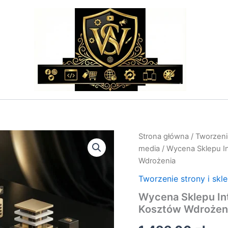
ilość
Strona główna
/
Tworzenie
Wycena
media
/ Wycena Sklepu In
Sklepu
Wdrożenia
Internetowego
–
Tworzenie strony i skl
Indywidualna
Wycena Sklepu In
Kalkulacja
Kosztów
Kosztów Wdrożen
Wdrożenia