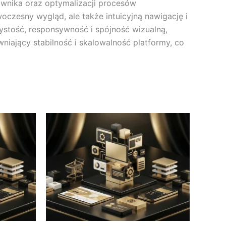
kownika oraz optymalizacji procesów
czesny wygląd, ale także intuicyjną nawigację i
ystość, responsywność i spójność wizualną,
niający stabilność i skalowalność platformy, co