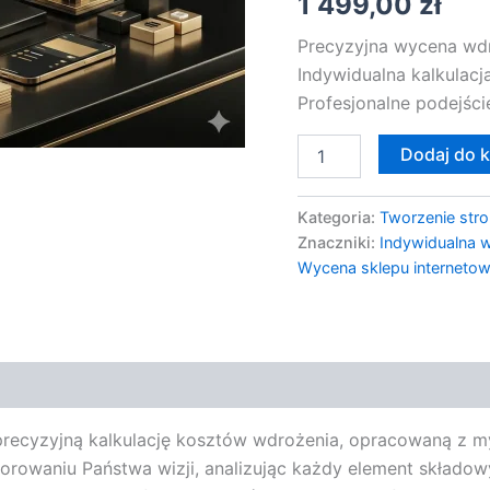
1 499,00
zł
Precyzyjna wycena wdr
Indywidualna kalkulac
Profesjonalne podejści
Dodaj do 
Kategoria:
Tworzenie stro
Znaczniki:
Indywidualna
Wycena sklepu interneto
precyzyjną kalkulację kosztów wdrożenia, opracowaną z m
rowaniu Państwa wizji, analizując każdy element składow