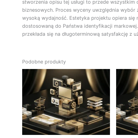
stworzenia opisu tej usługi to przede wszystkim 
biznesowych. Proces wyceny uwzględnia wybór za
wysoką wydajność. Estetyka projektu opiera się 
dostosowaną do Państwa identyfikacji markowej. 
przekłada się na długoterminową satysfakcję z u
Podobne produkty