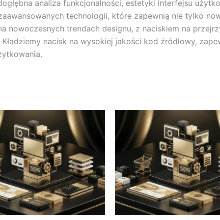
dogłębna analiza funkcjonalności, estetyki interfejsu użyt
awansowanych technologii, które zapewnią nie tylko nowo
na nowoczesnych trendach designu, z naciskiem na przejrz
Kładziemy nacisk na wysokiej jakości kod źródłowy, zapew
żytkowania.