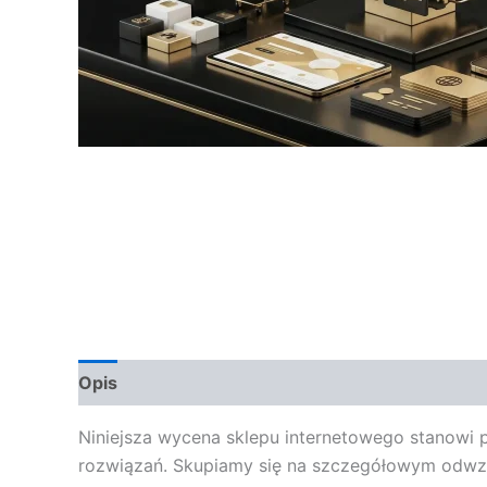
Opis
Opinie (0)
Niniejsza wycena sklepu internetowego stanowi 
rozwiązań. Skupiamy się na szczegółowym odwzo