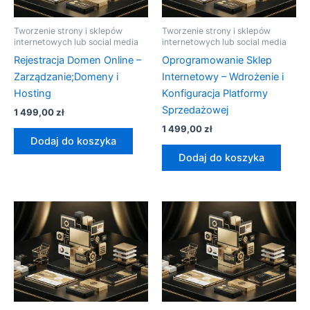
Tworzenie strony i sklepów
Tworzenie strony i sklepów
internetowych lub social media
internetowych lub social media
Rejestracja Domen Online –
Oprogramowanie Sklep
Zarządzanie;Domeny i
Internetowy – Wdrożenie i
Hosting
Konfiguracja Platformy
Sprzedażowej
1 499,00
zł
1 499,00
zł
Dodaj do koszyka
Dodaj do koszyka