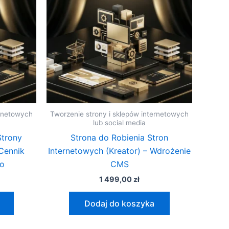
ernetowych
Tworzenie strony i sklepów internetowych
lub social media
Strony
Strona do Robienia Stron
Cennik
Internetowych (Kreator) – Wdrożenie
go
CMS
1 499,00
zł
Dodaj do koszyka