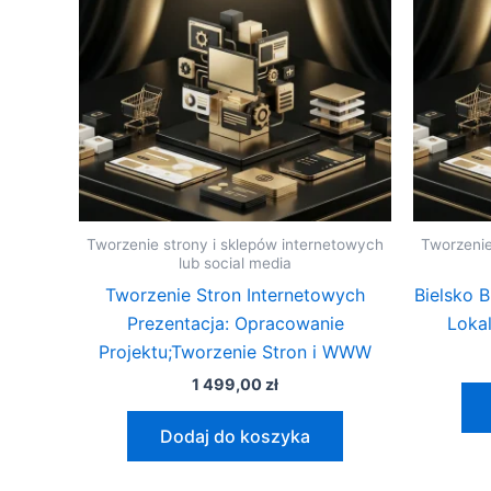
Tworzenie strony i sklepów internetowych
Tworzenie
lub social media
Tworzenie Stron Internetowych
Bielsko 
Prezentacja: Opracowanie
Lokal
Projektu;Tworzenie Stron i WWW
1 499,00
zł
Dodaj do koszyka