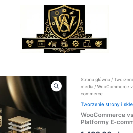
ilość
Strona główna
/
Tworzenie
WooCommerce
media
/ WooCommerce vs 
vs
commerce
PrestaShop
–
Tworzenie strony i skl
Konsultacje
WooCommerce vs P
i
Wybór
Platformy E-com
Platformy
E-