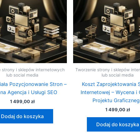
 strony i sklepów internetowych
Tworzenie strony i sklepów int
lub social media
lub social media
Biała Pozycjonowanie Stron –
Koszt Zaprojektowania 
na Agencja i Usługi SEO
Internetowej – Wycena i 
Projektu Graficzne
1 499,00
zł
1 499,00
zł
Dodaj do koszyka
Dodaj do koszyka