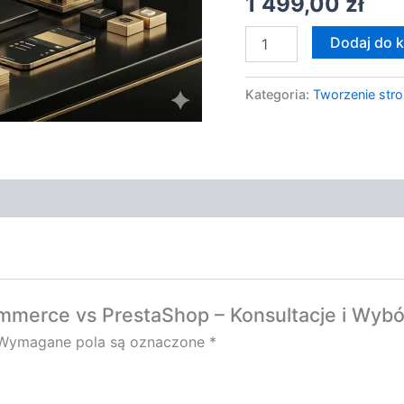
1 499,00
zł
commerce
Dodaj do 
Kategoria:
Tworzenie stro
mmerce vs PrestaShop – Konsultacje i Wyb
Wymagane pola są oznaczone
*