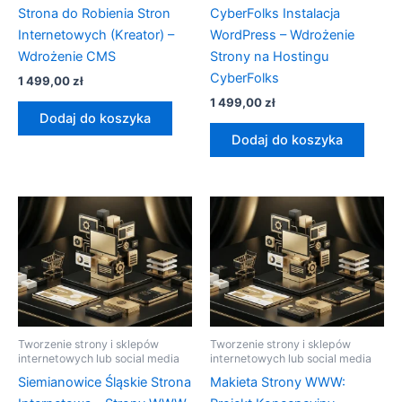
Strona do Robienia Stron
CyberFolks Instalacja
Internetowych (Kreator) –
WordPress – Wdrożenie
Wdrożenie CMS
Strony na Hostingu
CyberFolks
1 499,00
zł
1 499,00
zł
Dodaj do koszyka
Dodaj do koszyka
Tworzenie strony i sklepów
Tworzenie strony i sklepów
internetowych lub social media
internetowych lub social media
Siemianowice Śląskie Strona
Makieta Strony WWW: