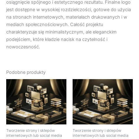
osiągnięcie spójnego i estetycznego rezultatu. Finalne logo
jest dostępne w wysokiej rozdzielczości, gotowe do użycia
na stronach internetowych, materiałach drukowanych i w
mediach społecznościowych. Całość projektu
charakteryzuje się minimalistycznym, ale eleganckim
podejściem, które kładzie nacisk na czytelność i
nowoczesność.
Podobne produkty
Tworzenie strony i sklepów
Tworzenie strony i sklepów
internetowych lub social media
internetowych lub social media