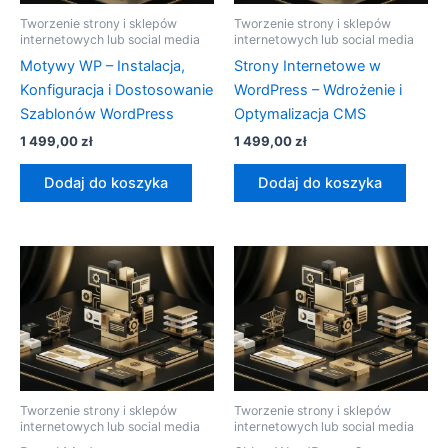
Tworzenie strony i sklepów
Tworzenie strony i sklepów
internetowych lub social media
internetowych lub social media
Motywy WP – Instalacja,
Strony Internetowe w
Konfiguracja i Dostosowanie
WordPress – Wdrożenie i
Szablonów WordPress
Optymalizacja CMS
1 499,00
zł
1 499,00
zł
Dodaj do koszyka
Dodaj do koszyka
Tworzenie strony i sklepów
Tworzenie strony i sklepów
internetowych lub social media
internetowych lub social media