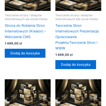
Tworzenie strony i sklepów
Tworzenie strony i sklepów
internetowych lub social media
internetowych lub social media
Strona do Robienia Stron
Tworzenie Stron
Internetowych (Kreator) –
Internetowych Prezentacja:
Wdrożenie CMS
Opracowanie
Projektu;Tworzenie Stron i
1 499,00
zł
WWW
Dodaj do koszyka
1 499,00
zł
Dodaj do koszyka