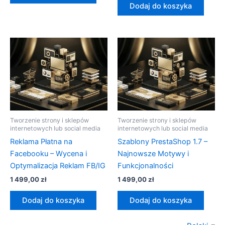
Dodaj do koszyka
Tworzenie strony i sklepów
Tworzenie strony i sklepów
internetowych lub social media
internetowych lub social media
Reklama Płatna na
Szablony PrestaShop 1.7 –
Facebooku – Wycena i
Najnowsze Motywy i
Optymalizacja Reklam FB/IG
Funkcjonalności
1 499,00
zł
1 499,00
zł
Dodaj do koszyka
Dodaj do koszyka