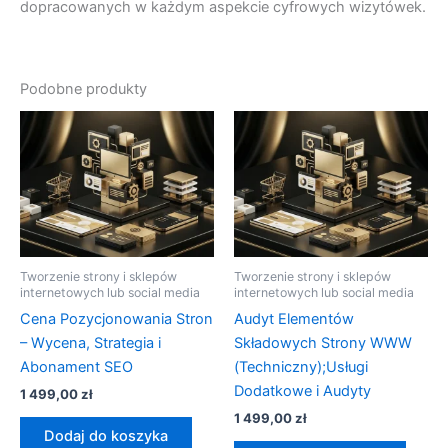
dopracowanych w każdym aspekcie cyfrowych wizytówek.
Podobne produkty
Tworzenie strony i sklepów
Tworzenie strony i sklepów
internetowych lub social media
internetowych lub social media
Cena Pozycjonowania Stron
Audyt Elementów
– Wycena, Strategia i
Składowych Strony WWW
Abonament SEO
(Techniczny);Usługi
Dodatkowe i Audyty
1 499,00
zł
1 499,00
zł
Dodaj do koszyka