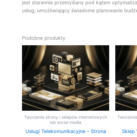
jest starannie przemyślany pod kątem optymaliz
usług, umożliwiający świadome planowanie budże
Podobne produkty
Tworzenie strony i sklepów internetowych
Tworzenie
lub social media
Usługi Telekomunikacyjne – Strona
Sklep