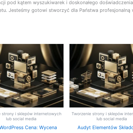
acji pod kątem wyszukiwarek i doskonałego doświadczenia
tu. Jesteśmy gotowi stworzyć dla Państwa profesjonalną 
 strony i sklepów internetowych
Tworzenie strony i sklepów int
lub social media
lub social media
 WordPress Cena: Wycena
Audyt Elementów Skład