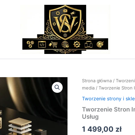
ilość
Strona główna
/
Tworzenie
Tworzenie
media
/ Tworzenie Stron
Stron
Internetowych
Tworzenie strony i skl
Warszawa
Tworzenie Stron 
–
Usług
Cennik
Usług
1 499,00
zł