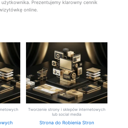
 użytkownika. Prezentujemy klarowny cennik
wizytówkę online.
ernetowych
Tworzenie strony i sklepów internetowych
lub social media
owych
Strona do Robienia Stron