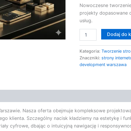
Nowoczesne tworzenie 
projekty dopasowane d
usług.
Dodaj do 
Kategoria:
Tworzenie stro
Znaczniki:
strony interne
development warszawa
arszawie. Nasza oferta obejmuje kompleksowe projektowani
o klienta. Szczególny nacisk kładziemy na estetykę i fun
iały cyfrowe, dbając o intuicyjną nawigację i responsywno