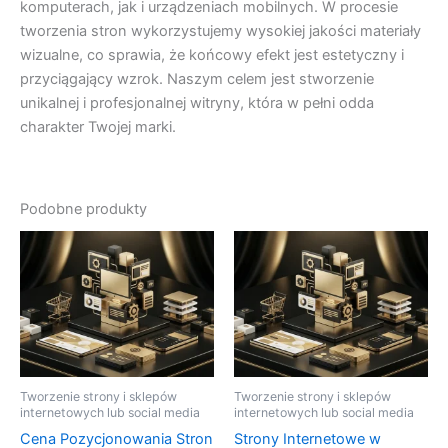
komputerach, jak i urządzeniach mobilnych. W procesie
tworzenia stron wykorzystujemy wysokiej jakości materiały
wizualne, co sprawia, że końcowy efekt jest estetyczny i
przyciągający wzrok. Naszym celem jest stworzenie
unikalnej i profesjonalnej witryny, która w pełni odda
charakter Twojej marki.
Podobne produkty
Tworzenie strony i sklepów
Tworzenie strony i sklepów
internetowych lub social media
internetowych lub social media
Cena Pozycjonowania Stron
Strony Internetowe w