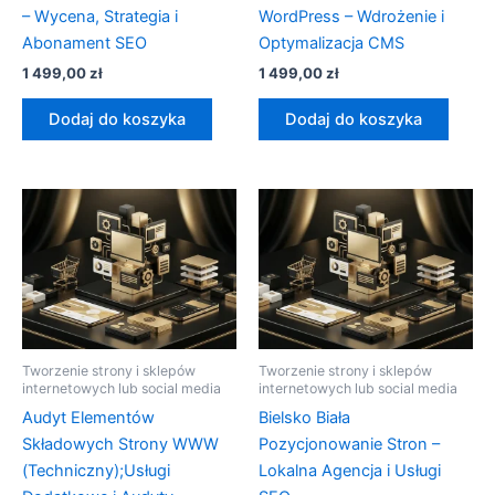
– Wycena, Strategia i
WordPress – Wdrożenie i
Abonament SEO
Optymalizacja CMS
1 499,00
zł
1 499,00
zł
Dodaj do koszyka
Dodaj do koszyka
Tworzenie strony i sklepów
Tworzenie strony i sklepów
internetowych lub social media
internetowych lub social media
Audyt Elementów
Bielsko Biała
Składowych Strony WWW
Pozycjonowanie Stron –
(Techniczny);Usługi
Lokalna Agencja i Usługi