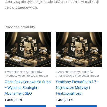
strony są nie tylko piękne, ale także skuteczne w realizacji
celów biznesowych.
Podobne produkty
Tworzenie strony i sklepów
Tworzenie strony i sklepów
internetowych lub social media
internetowych lub social media
Cena Pozycjonowania Stron
Szablony PrestaShop 1.7 –
– Wycena, Strategia i
Najnowsze Motywy i
Abonament SEO
Funkcjonalności
1 499,00
zł
1 499,00
zł