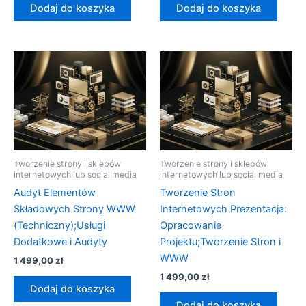
Dodaj do koszyka
Dodaj do koszyka
Tworzenie strony i sklepów
Tworzenie strony i sklepów
internetowych lub social media
internetowych lub social media
Audyt Elementów
Tworzenie Stron
Składowych Strony WWW
Internetowych Prezentacja:
(Techniczny);Usługi
Opracowanie
Dodatkowe i Audyty
Projektu;Tworzenie Stron i
WWW
1 499,00
zł
1 499,00
zł
Dodaj do koszyka
Dodaj do koszyka