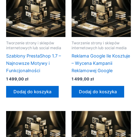
Tworzenie strony i sklepów
Tworzenie strony i sklepów
internetowych lub social media
internetowych lub social media
Szablony PrestaShop 1.7 –
Reklama Google Ile Kosztuje
Najnowsze Motywy i
– Wycena Kampanii
Funkcjonalności
Reklamowej Google
1 499,00
zł
1 499,00
zł
Dodaj do koszyka
Dodaj do koszyka