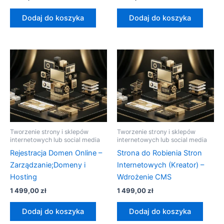
Dodaj do koszyka
Dodaj do koszyka
Tworzenie strony i sklepów
Tworzenie strony i sklepów
internetowych lub social media
internetowych lub social media
Rejestracja Domen Online –
Strona do Robienia Stron
Zarządzanie;Domeny i
Internetowych (Kreator) –
Hosting
Wdrożenie CMS
1 499,00
zł
1 499,00
zł
Dodaj do koszyka
Dodaj do koszyka