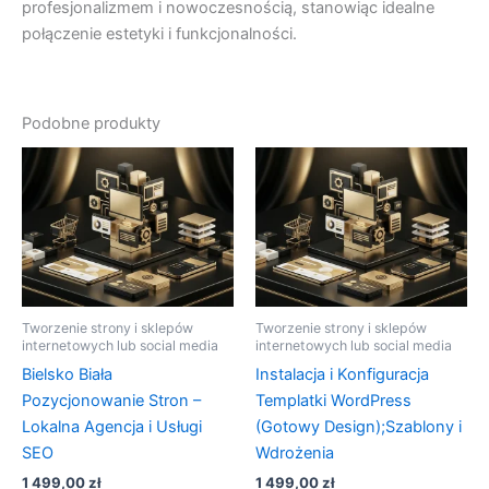
profesjonalizmem i nowoczesnością, stanowiąc idealne
połączenie estetyki i funkcjonalności.
Podobne produkty
Tworzenie strony i sklepów
Tworzenie strony i sklepów
internetowych lub social media
internetowych lub social media
Bielsko Biała
Instalacja i Konfiguracja
Pozycjonowanie Stron –
Templatki WordPress
Lokalna Agencja i Usługi
(Gotowy Design);Szablony i
SEO
Wdrożenia
1 499,00
zł
1 499,00
zł