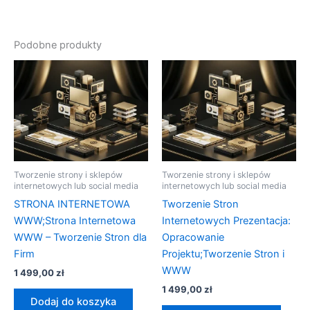
Podobne produkty
Tworzenie strony i sklepów
Tworzenie strony i sklepów
internetowych lub social media
internetowych lub social media
STRONA INTERNETOWA
Tworzenie Stron
WWW;Strona Internetowa
Internetowych Prezentacja:
WWW – Tworzenie Stron dla
Opracowanie
Firm
Projektu;Tworzenie Stron i
WWW
1 499,00
zł
1 499,00
zł
Dodaj do koszyka