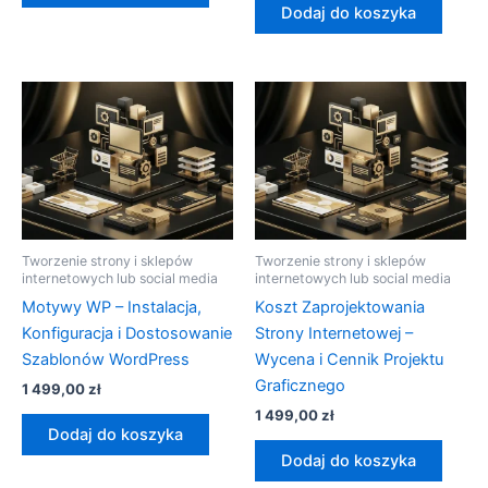
Dodaj do koszyka
Tworzenie strony i sklepów
Tworzenie strony i sklepów
internetowych lub social media
internetowych lub social media
Motywy WP – Instalacja,
Koszt Zaprojektowania
Konfiguracja i Dostosowanie
Strony Internetowej –
Szablonów WordPress
Wycena i Cennik Projektu
Graficznego
1 499,00
zł
1 499,00
zł
Dodaj do koszyka
Dodaj do koszyka