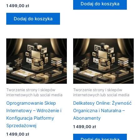
Dodaj do koszyka
1 499,00
zł
Dodaj do koszyka
Tworzenie strony i sklepów
Tworzenie strony i sklepów
internetowych lub social media
internetowych lub social media
Oprogramowanie Sklep
Delikatesy Online: Żywność
Internetowy – Wdrożenie i
Organiczna i Naturalna –
Konfiguracja Platformy
Abonamenty
Sprzedażowej
1 499,00
zł
1 499,00
zł
Dodaj do koszyka