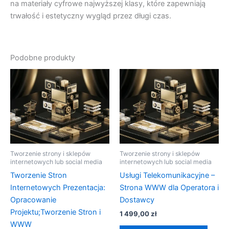
na materiały cyfrowe najwyższej klasy, które zapewniają
trwałość i estetyczny wygląd przez długi czas.
Podobne produkty
Tworzenie strony i sklepów
Tworzenie strony i sklepów
internetowych lub social media
internetowych lub social media
Tworzenie Stron
Usługi Telekomunikacyjne –
Internetowych Prezentacja:
Strona WWW dla Operatora i
Opracowanie
Dostawcy
Projektu;Tworzenie Stron i
1 499,00
zł
WWW