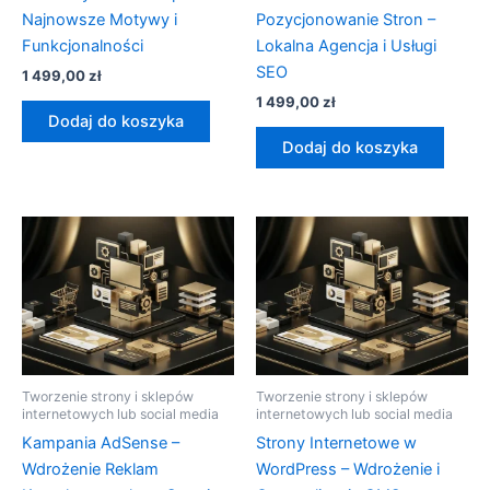
Najnowsze Motywy i
Pozycjonowanie Stron –
Funkcjonalności
Lokalna Agencja i Usługi
SEO
1 499,00
zł
1 499,00
zł
Dodaj do koszyka
Dodaj do koszyka
Tworzenie strony i sklepów
Tworzenie strony i sklepów
internetowych lub social media
internetowych lub social media
Kampania AdSense –
Strony Internetowe w
Wdrożenie Reklam
WordPress – Wdrożenie i