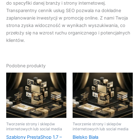
do specyfiki danej branży i strony internetowej.
Transparentny cennik usług SEO pozwala na dokładne
zaplanowanie inwestycji w promocję online. Z nami Twoja
strona zyska widoczność w wynikach wyszukiwania, co
przełoży się na wzrost ruchu organicznego i potencjalnych
klientów.
Podobne produkty
Tworzenie strony i sklepów
Tworzenie strony i sklepów
internetowych lub social media
internetowych lub social media
Szablony PrestaShop 1.7 –
Bielsko Biała