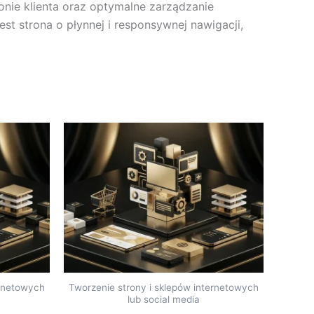
onie klienta oraz optymalne zarządzanie
st strona o płynnej i responsywnej nawigacji,
ernetowych
Tworzenie strony i sklepów internetowych
lub social media