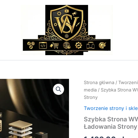
ilość
Strona główna
/
Tworzenie
Szybka
media
/ Szybka Strona W
Strona
Strony
WWW
–
Tworzenie strony i skl
Audyt
Szybka Strona WW
i
Optymalizacja
Ładowania Strony
Prędkości
Ładowania