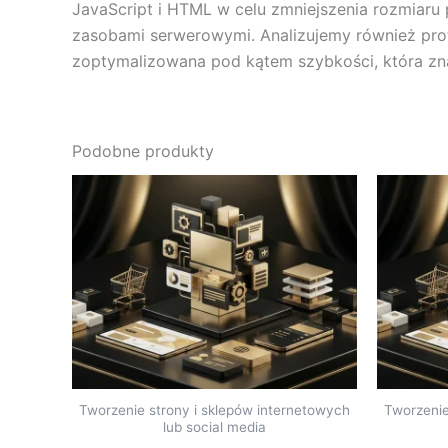
JavaScript i HTML w celu zmniejszenia rozmiaru 
zasobami serwerowymi. Analizujemy również proto
zoptymalizowana pod kątem szybkości, która z
Podobne produkty
Tworzenie strony i sklepów internetowych
Tworzenie
lub social media