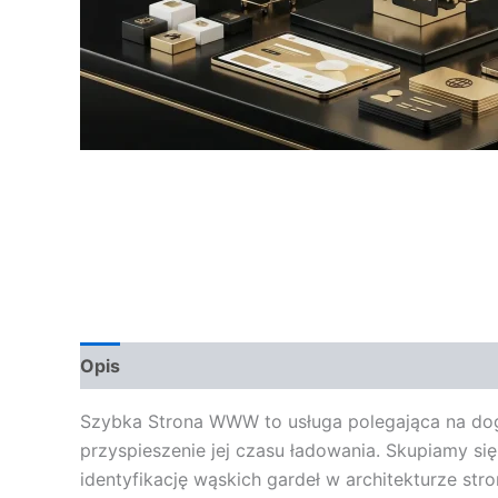
Opis
Opinie (0)
Szybka Strona WWW to usługa polegająca na dogłę
przyspieszenie jej czasu ładowania. Skupiamy się
identyfikację wąskich gardeł w architekturze str