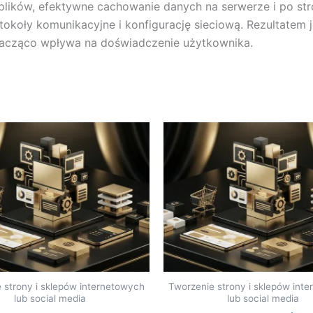
plików, efektywne cachowanie danych na serwerze i po str
koły komunikacyjne i konfigurację sieciową. Rezultatem je
nacząco wpływa na doświadczenie użytkownika.
 strony i sklepów internetowych
Tworzenie strony i sklepów int
lub social media
lub social media