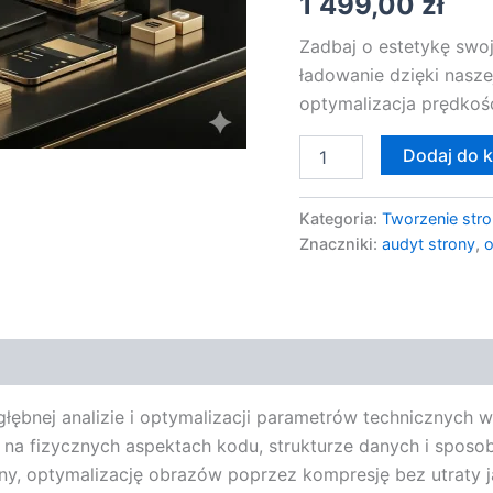
1 499,00
zł
Strony
Zadbaj o estetykę swoje
ładowanie dzięki nasz
optymalizacja prędkoś
Dodaj do 
Kategoria:
Tworzenie stro
Znaczniki:
audyt strony
,
o
bnej analizie i optymalizacji parametrów technicznych wi
 na fizycznych aspektach kodu, strukturze danych i sposob
ony, optymalizację obrazów poprzez kompresję bez utraty j