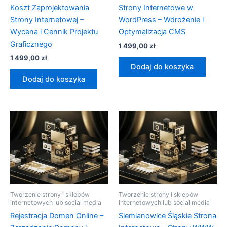
Koszt Zaprojektowania
Strony Internetowe w
Strony Internetowej –
WordPress – Wdrożenie i
Wycena i Cennik Projektu
Optymalizacja CMS
Graficznego
1 499,00
zł
1 499,00
zł
Dodaj do koszyka
Dodaj do koszyka
Tworzenie strony i sklepów
Tworzenie strony i sklepów
internetowych lub social media
internetowych lub social media
Rejestracja Domen Online –
Siemianowice Śląskie Strona