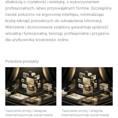
dbałością o czytelność i estetykę, z wykorzystaniem
profesjonalnych, łatwo przyswajalnych fontów. Szczególny
nacisk położono na ergonomię interfejsu, minimalizując
liczbę kliknięć potrzebnych do odnalezienia informacji.
Wdrożenie i dostosowanie szablonu gwarantuje spójność
wizualną i funkcjonalną, tworząc profesjonalne i przyjazne
dla użytkownika środowisko online.
Podobne produkty
Tworzenie strony i sklepów
Tworzenie strony i sklepów
internetowych lub social media
internetowych lub social media